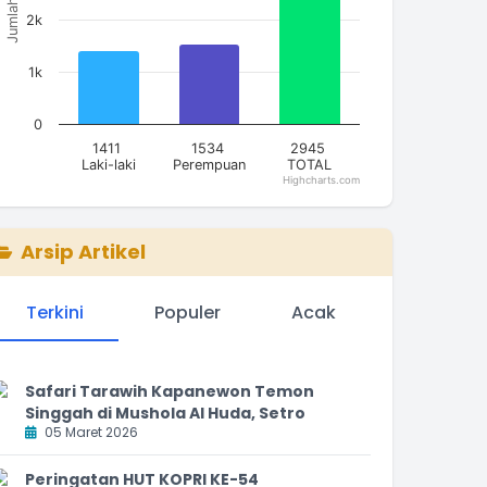
Jumlah
2k
1k
0
1411
1534
2945
Laki-laki
Perempuan
TOTAL
Highcharts.com
nd of interactive chart.
Arsip Artikel
Terkini
Populer
Acak
Safari Tarawih Kapanewon Temon
Singgah di Mushola Al Huda, Setro
05 Maret 2026
Peringatan HUT KOPRI KE-54