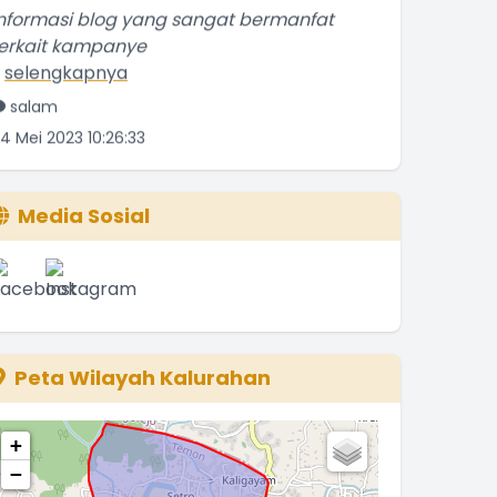
erkait kampanye
.
selengkapnya
salam
4 Mei 2023 10:26:33
alam kenal. Saya Sumarsono . Dari
alamrejo asal dari
.
selengkapnya
Media Sosial
Sumarsono
4 Mei 2021 18:52:53
emanya bagus, ulasannya kurang detil
edikit. Tapi
.
selengkapnya
Peta Wilayah Kalurahan
Yatin Suwarno
0 Mei 2021 03:56:56
+
akanan tsb tetap ngangenin kita kita yg
−