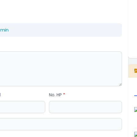
dmin
E
l
No. HP
*