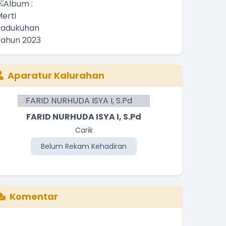
Aparatur Kalurahan
FARID NURHUDA ISYA I, S.Pd
MU
Carik
Panat
Belum Rekam Kehadiran
Be
Komentar
nformasi blog yang sangat bermanfat