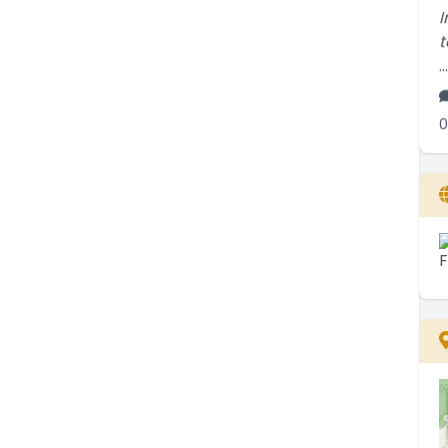
t
..
0
S
s
..
2
T
s
..
2
M