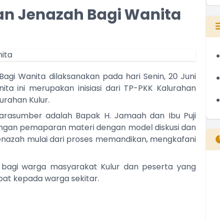
an Jenazah Bagi Wanita
agi Wanita dilaksanakan pada hari Senin, 20 Juni
ta ini merupakan inisiasi dari TP-PKK Kalurahan
urahan Kulur.
Narasumber adalah Bapak H. Jamaah dan Ibu Puji
dengan pemaparan materi dengan model diskusi dan
enazah mulai dari proses memandikan, mengkafani
t bagi warga masyarakat Kulur dan peserta yang
B
pat kepada warga sekitar.
T
T