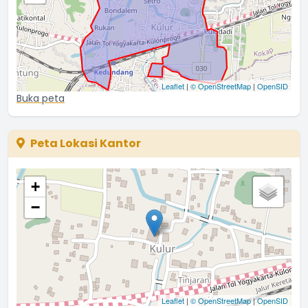
...
selengkapnya
NURAINI
02 Maret 2021 11:47:25
...
selengkapnya
Leaflet
|
© OpenStreetMap
|
OpenSID
Hilarius
Buka peta
23 Januari 2021 08:14:37
Peta Lokasi Kantor
+
−
Leaflet
|
© OpenStreetMap
|
OpenSID