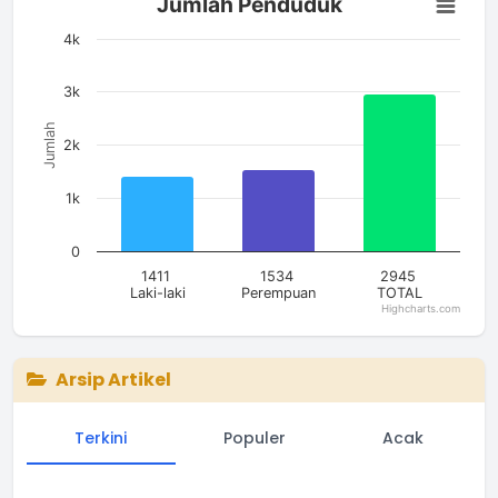
Jumlah Penduduk
Bar chart with 3 bars.
The chart has 1 X axis displaying categories.
4k
The chart has 1 Y axis displaying Jumlah. Data ranges from 14
3k
Jumlah
2k
1k
0
1411
1534
2945
Laki-laki
Perempuan
TOTAL
Highcharts.com
End of interactive chart.
Arsip Artikel
Terkini
Populer
Acak