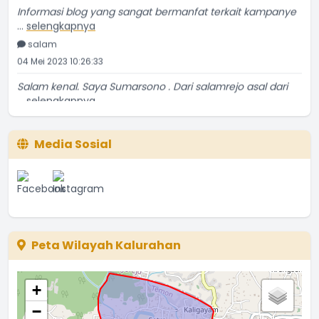
Informasi blog yang sangat bermanfat terkait kampanye
...
selengkapnya
salam
04 Mei 2023 10:26:33
Salam kenal. Saya Sumarsono . Dari salamrejo asal dari
...
selengkapnya
Sumarsono
24 Mei 2021 18:52:53
Media Sosial
Temanya bagus, ulasannya kurang detil sedikit. Tapi
...
selengkapnya
Yatin Suwarno
20 Mei 2021 03:56:56
Makanan tsb tetap ngangenin kita kita yg ada di
perantauan.
Peta Wilayah Kalurahan
...
selengkapnya
Tyas
+
19 Mei 2021 22:53:56
−
Saya mau bergabung dengan komunitas peduli stroke