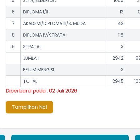
5
SLTA/SEDERAJAT
1006
3
6
DIPLOMA I/II
13
7
AKADEMI/DIPLOMA III/S. MUDA
42
8
DIPLOMA IV/STRATA I
118
9
STRATA II
3
JUMLAH
2942
9
BELUM MENGISI
3
TOTAL
2945
10
Diperbarui pada : 02 Juli 2026
Tampilkan Nol