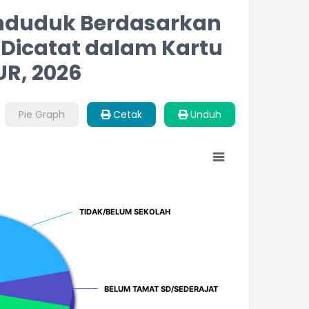
nduduk Berdasarkan
Dicatat dalam Kartu
UR, 2026
Pie Graph
Cetak
Unduh
TIDAK/BELUM SEKOLAH
TIDAK/BELUM SEKOLAH
BELUM TAMAT SD/SEDERAJAT
BELUM TAMAT SD/SEDERAJAT