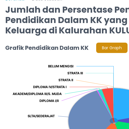
Jumlah dan Persentase Pe
Pendidikan Dalam KK yang 
Keluarga di Kalurahan KUL
Grafik Pendidikan Dalam KK
Bar Graph
Chart
BELUM MENGISI
BELUM MENGISI
Pie chart with 11 slices.
STRATA III
STRATA III
STRATA II
STRATA II
DIPLOMA IV/STRATA I
DIPLOMA IV/STRATA I
AKADEMI/DIPLOMA III/S. MUDA
AKADEMI/DIPLOMA III/S. MUDA
DIPLOMA I/II
DIPLOMA I/II
SLTA/SEDERAJAT
SLTA/SEDERAJAT