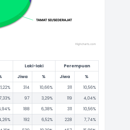
TAMAT SD/SEDERAJAT
TAMAT SD/SEDERAJAT
Highcharts.com
Laki-laki
Perempuan
%
Jiwa
%
Jiwa
%
21,22%
314
10,66%
311
10,56%
7,33%
97
3,29%
119
4,04%
6,94%
188
6,38%
311
10,56%
4,26%
192
6,52%
228
7,74%