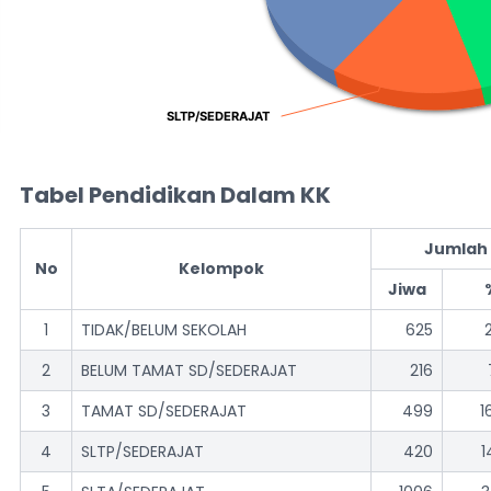
SLTP/SEDERAJAT
SLTP/SEDERAJAT
End of interactive chart.
Tabel Pendidikan Dalam KK
Jumlah
No
Kelompok
Jiwa
1
TIDAK/BELUM SEKOLAH
625
2
BELUM TAMAT SD/SEDERAJAT
216
3
TAMAT SD/SEDERAJAT
499
1
4
SLTP/SEDERAJAT
420
1