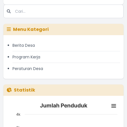
Menu Kategori
Berita Desa
Program Kerja
Peraturan Desa
Statistik
Jumlah Penduduk
Jumlah Penduduk
Bar chart with 3 bars.
The chart has 1 X axis displaying categories.
4k
The chart has 1 Y axis displaying Jumlah. Data ranges from 14