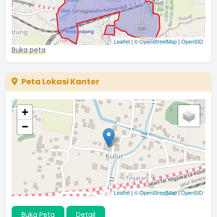
NURAINI
02 Maret 2021 11:47:25
...
selengkapnya
Leaflet
|
© OpenStreetMap
|
OpenSID
Hilarius
Buka peta
23 Januari 2021 08:14:37
Peta Lokasi Kantor
+
−
Leaflet
|
© OpenStreetMap
|
OpenSID
Buka Peta
Detail