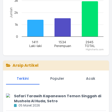
3k
Jumlah
2k
1k
0
1411
1534
2945
Laki-laki
Perempuan
TOTAL
Highcharts.com
End of interactive chart.
Arsip Artikel
Terkini
Populer
Acak
Safari Tarawih Kapanewon Temon Singgah di
Mushola Al Huda, Setro
05 Maret 2026