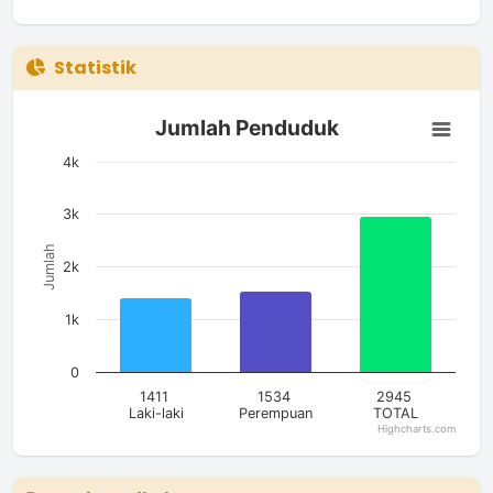
Statistik
Jumlah Penduduk
Jumlah Penduduk
Bar chart with 3 bars.
The chart has 1 X axis displaying categories.
4k
The chart has 1 Y axis displaying Jumlah. Data ranges from 14
3k
Jumlah
2k
1k
0
1411
1534
2945
Laki-laki
Perempuan
TOTAL
Highcharts.com
End of interactive chart.