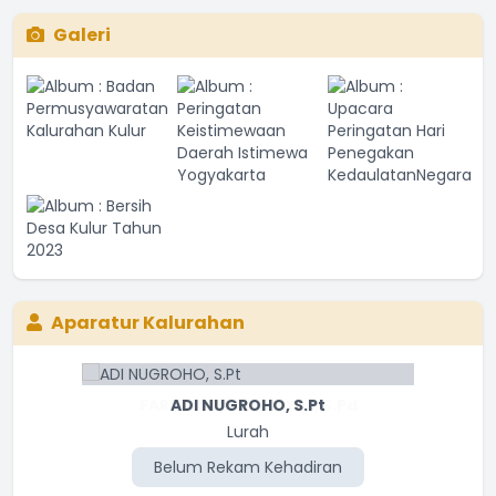
Galeri
Aparatur Kalurahan
FARID NURHUDA ISYA I, S.Pd
ADI NUGROHO, S.Pt
Lurah
Carik
Belum Rekam Kehadiran
Belum Rekam Kehadiran