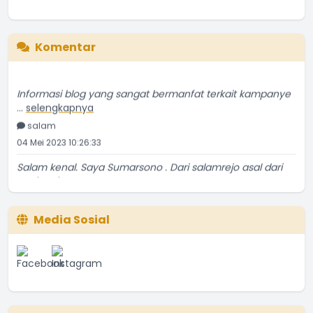
Komentar
Informasi blog yang sangat bermanfat terkait kampanye
...
selengkapnya
salam
04 Mei 2023 10:26:33
Salam kenal. Saya Sumarsono . Dari salamrejo asal dari
...
selengkapnya
Sumarsono
24 Mei 2021 18:52:53
Media Sosial
Temanya bagus, ulasannya kurang detil sedikit. Tapi
...
selengkapnya
Yatin Suwarno
20 Mei 2021 03:56:56
Makanan tsb tetap ngangenin kita kita yg ada di