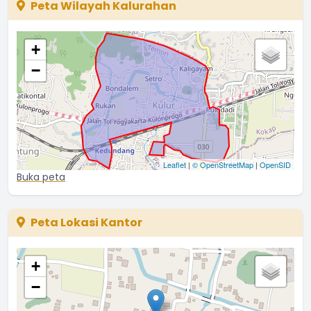
Peta Wilayah Kalurahan
perantauan.
...
selengkapnya
Tyas
+
19 Mei 2021 22:53:56
−
Saya mau bergabung dengan komunitas peduli stroke
...
selengkapnya
NURAINI
02 Maret 2021 11:47:25
...
selengkapnya
Leaflet
|
© OpenStreetMap
|
OpenSID
Hilarius
Buka peta
23 Januari 2021 08:14:37
Peta Lokasi Kantor
+
−