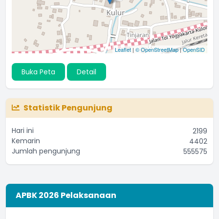
Leaflet
|
© OpenStreetMap
|
OpenSID
Buka Peta
Detail
Statistik Pengunjung
Hari ini
2199
Kemarin
4402
Jumlah pengunjung
555575
APBK 2026 Pelaksanaan