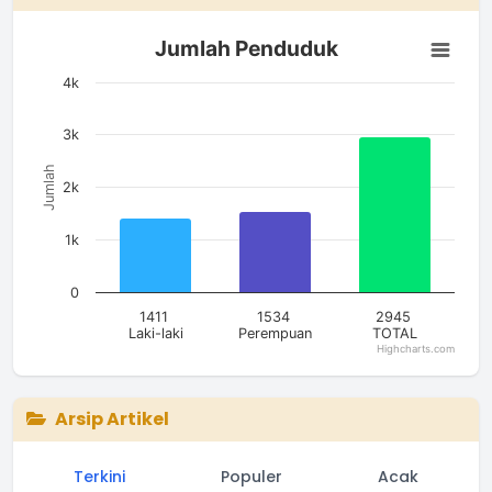
Jumlah Penduduk
Jumlah Penduduk
Bar chart with 3 bars.
The chart has 1 X axis displaying categories.
4k
The chart has 1 Y axis displaying Jumlah. Data ranges from 14
3k
Jumlah
2k
1k
0
1411
1534
2945
Laki-laki
Perempuan
TOTAL
Highcharts.com
End of interactive chart.
Arsip Artikel
Terkini
Populer
Acak