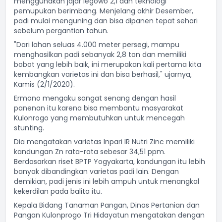
menggunakan jajar legowo 2,1 dan teknologi
pemupukan berimbang. Menjelang akhir Desember,
padi mulai menguning dan bisa dipanen tepat sehari
sebelum pergantian tahun.
"Dari lahan seluas 4.000 meter persegi, mampu
menghasilkan padi sebanyak 2,8 ton dan memiliki
bobot yang lebih baik, ini merupakan kali pertama kita
kembangkan varietas ini dan bisa berhasil," ujarnya,
Kamis (2/1/2020).
Ermono mengaku sangat senang dengan hasil
panenan itu karena bisa membantu masyarakat
Kulonrogo yang membutuhkan untuk mencegah
stunting.
Dia mengatakan varietas Inpari IR Nutri Zinc memiliki
kandungan Zn rata-rata sebesar 34,51 ppm.
Berdasarkan riset BPTP Yogyakarta, kandungan itu lebih
banyak dibandingkan varietas padi lain. Dengan
demikian, padi jenis ini lebih ampuh untuk menangkal
kekerdilan pada balita itu.
Kepala Bidang Tanaman Pangan, Dinas Pertanian dan
Pangan Kulonprogo Tri Hidayatun mengatakan dengan