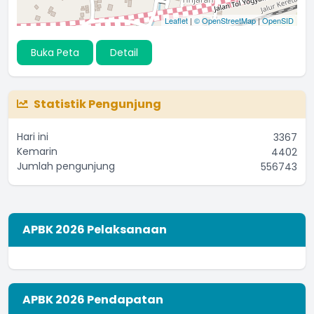
Leaflet
|
© OpenStreetMap
|
OpenSID
Buka Peta
Detail
Statistik Pengunjung
Hari ini
3367
Kemarin
4402
Jumlah pengunjung
556743
APBK 2026 Pelaksanaan
APBK 2026 Pendapatan