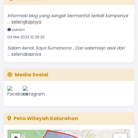
Informasi blog yang sangat bermanfat terkait kampanye
...
selengkapnya
salam
04 Mei 2023 10:26:33
Salam kenal. Saya Sumarsono . Dari salamrejo asal dari
...
selengkapnya
Sumarsono
24 Mei 2021 18:52:53
Media Sosial
Temanya bagus, ulasannya kurang detil sedikit. Tapi
...
selengkapnya
Yatin Suwarno
20 Mei 2021 03:56:56
Makanan tsb tetap ngangenin kita kita yg ada di
perantauan.
Peta Wilayah Kalurahan
...
selengkapnya
Tyas
19 Mei 2021 22:53:56
+