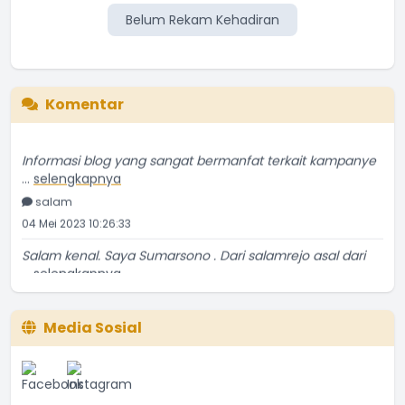
Belum Rekam Kehadiran
Belum Rekam Kehadiran
Komentar
Informasi blog yang sangat bermanfat terkait kampanye
...
selengkapnya
salam
04 Mei 2023 10:26:33
Salam kenal. Saya Sumarsono . Dari salamrejo asal dari
...
selengkapnya
Sumarsono
24 Mei 2021 18:52:53
Media Sosial
Temanya bagus, ulasannya kurang detil sedikit. Tapi
...
selengkapnya
Yatin Suwarno
20 Mei 2021 03:56:56