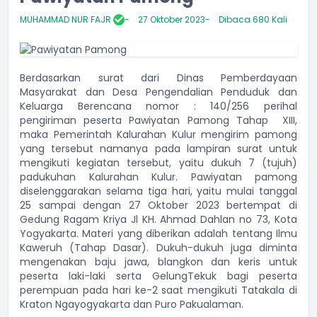
MUHAMMAD NUR FAJR
27 Oktober 2023
Dibaca 680 Kali
Berdasarkan surat dari Dinas Pemberdayaan
Masyarakat dan Desa Pengendalian Penduduk dan
Keluarga Berencana nomor : 140/256 perihal
pengiriman peserta Pawiyatan Pamong Tahap XIII,
maka Pemerintah Kalurahan Kulur mengirim pamong
yang tersebut namanya pada lampiran surat untuk
mengikuti kegiatan tersebut, yaitu dukuh 7 (tujuh)
padukuhan Kalurahan Kulur. Pawiyatan pamong
diselenggarakan selama tiga hari, yaitu mulai tanggal
25 sampai dengan 27 Oktober 2023 bertempat di
Gedung Ragam Kriya Jl KH. Ahmad Dahlan no 73, Kota
Yogyakarta. Materi yang diberikan adalah tentang Ilmu
Kaweruh (Tahap Dasar). Dukuh-dukuh juga diminta
mengenakan baju jawa, blangkon dan keris untuk
peserta laki-laki serta GelungTekuk bagi peserta
perempuan pada hari ke-2 saat mengikuti Tatakala di
Kraton Ngayogyakarta dan Puro Pakualaman.