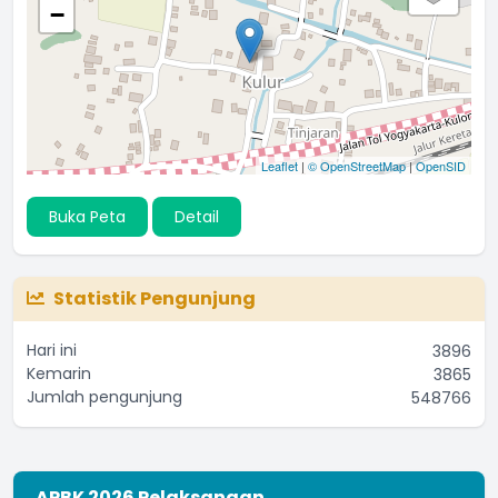
−
Leaflet
|
© OpenStreetMap
|
OpenSID
Buka Peta
Detail
Statistik Pengunjung
Hari ini
3896
Kemarin
3865
Jumlah pengunjung
548766
APBK 2026 Pelaksanaan