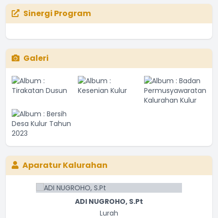
Sinergi Program
Galeri
Aparatur Kalurahan
FARID NURHUDA ISYA I, S.Pd
ADI NUGROHO, S.Pt
Lurah
Carik