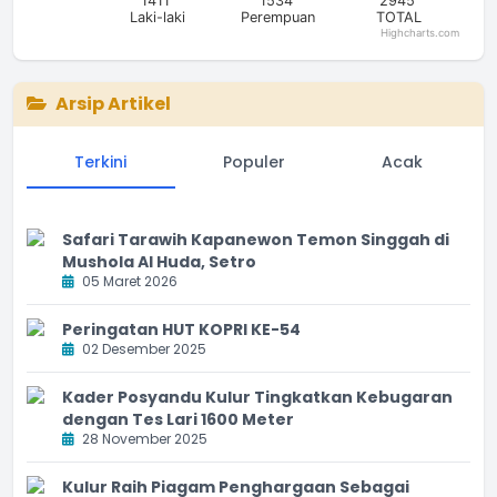
1411
1534
2945
Laki-laki
Perempuan
TOTAL
Highcharts.com
End of interactive chart.
Arsip Artikel
Terkini
Populer
Acak
Safari Tarawih Kapanewon Temon Singgah di
Mushola Al Huda, Setro
05 Maret 2026
Peringatan HUT KOPRI KE-54
02 Desember 2025
Kader Posyandu Kulur Tingkatkan Kebugaran
dengan Tes Lari 1600 Meter
28 November 2025
Kulur Raih Piagam Penghargaan Sebagai