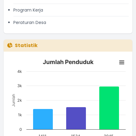
Program Kerja
Peraturan Desa
Statistik
Jumlah Penduduk
Jumlah Penduduk
Bar chart with 3 bars.
The chart has 1 X axis displaying categories.
4k
The chart has 1 Y axis displaying Jumlah. Data ranges from 14
3k
Jumlah
2k
1k
0