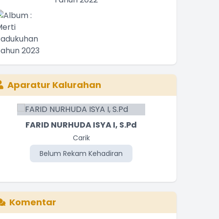
Aparatur Kalurahan
FARID NURHUDA ISYA I, S.Pd
MU
Carik
Panat
Belum Rekam Kehadiran
Be
Komentar
nformasi blog yang sangat bermanfat