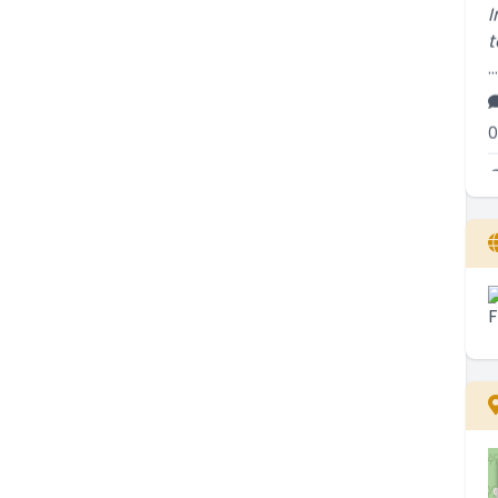
t
..
0
S
s
..
2
T
s
..
2
M
a