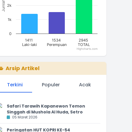
Jumlah
2k
1k
0
1411
1534
2945
Laki-laki
Perempuan
TOTAL
Highcharts.com
nd of interactive chart.
Arsip Artikel
Terkini
Populer
Acak
Safari Tarawih Kapanewon Temon
Singgah di Mushola Al Huda, Setro
05 Maret 2026
Peringatan HUT KOPRI KE-54