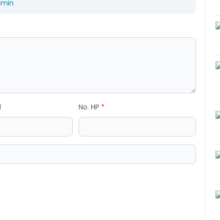
dmin
l
No. HP
*