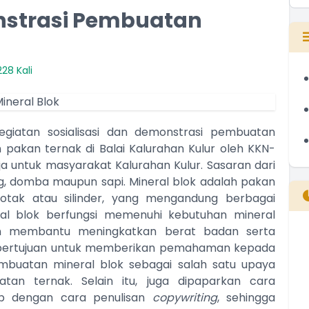
onstrasi Pembuatan
28 Kali
kegiatan sosialisasi dan demonstrasi pembuatan
pakan ternak di Balai Kalurahan Kulur oleh KKN-
 untuk masyarakat Kalurahan Kulur. Sasaran dari
ng, domba maupun sapi.
Mineral blok adalah pakan
otak atau silinder, yang mengandung berbagai
ral blok berfungsi memenuhi kebutuhan mineral
n membantu meningkatkan berat badan serta
B
ni bertujuan untuk memberikan pemahaman kepada
T
mbuatan mineral blok sebagai salah satu upaya
T
tan ternak. Selain itu, juga dipaparkan cara
ap dengan cara penulisan
copywriting
, sehingga