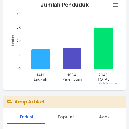
Jumlah Penduduk
Jumlah Penduduk
Bar chart with 3 bars.
The chart has 1 X axis displaying categories.
4k
The chart has 1 Y axis displaying Jumlah. Data ranges from 14
3k
Jumlah
2k
1k
0
1411
1534
2945
Laki-laki
Perempuan
TOTAL
Highcharts.com
End of interactive chart.
Arsip Artikel
Terkini
Populer
Acak