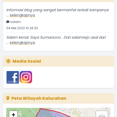
Informasi blog yang sangat bermanfat terkait kampanye
...
selengkapnya
salam
04 Mei 2023 10:26:33
Salam kenal. Saya Sumarsono . Dari salamrejo asal dari
...
selengkapnya
Sumarsono
24 Mei 2021 18:52:53
Media Sosial
Temanya bagus, ulasannya kurang detil sedikit. Tapi
...
selengkapnya
Yatin Suwarno
20 Mei 2021 03:56:56
Makanan tsb tetap ngangenin kita kita yg ada di
perantauan.
Peta Wilayah Kalurahan
...
selengkapnya
Tyas
19 Mei 2021 22:53:56
+