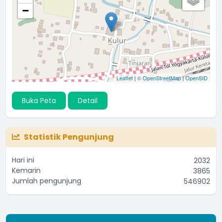
−
Leaflet
|
© OpenStreetMap
|
OpenSID
Buka Peta
Detail
Statistik Pengunjung
Hari ini
2032
Kemarin
3865
Jumlah pengunjung
546902