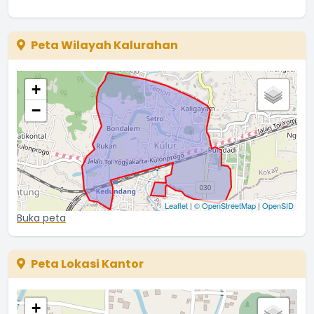
20 Mei 2021 03:56:56
Makanan tsb tetap ngangenin kita kita yg ada di
Peta Wilayah Kalurahan
perantauan.
...
selengkapnya
Tyas
+
19 Mei 2021 22:53:56
−
Saya mau bergabung dengan komunitas peduli stroke
...
selengkapnya
NURAINI
02 Maret 2021 11:47:25
...
selengkapnya
Leaflet
|
© OpenStreetMap
|
OpenSID
Hilarius
Buka peta
23 Januari 2021 08:14:37
Peta Lokasi Kantor
+