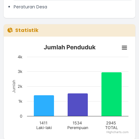
Peraturan Desa
Statistik
Jumlah Penduduk
Jumlah Penduduk
Bar chart with 3 bars.
The chart has 1 X axis displaying categories.
4k
The chart has 1 Y axis displaying Jumlah. Data ranges from 14
3k
Jumlah
2k
1k
0
1411
1534
2945
Laki-laki
Perempuan
TOTAL
Highcharts.com
End of interactive chart.