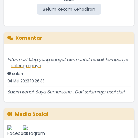
Belum Rekam Kehadiran
Komentar
Informasi blog yang sangat bermanfat terkait kampanye
...
selengkapnya
salam
04 Mei 2023 10:26:33
Salam kenal. Saya Sumarsono . Dari salamrejo asal dari
...
selengkapnya
Sumarsono
24 Mei 2021 18:52:53
Media Sosial
Temanya bagus, ulasannya kurang detil sedikit. Tapi
...
selengkapnya
Yatin Suwarno