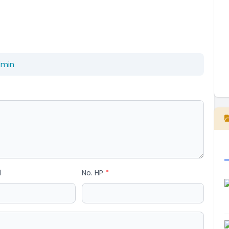
dmin
E
l
No. HP
*