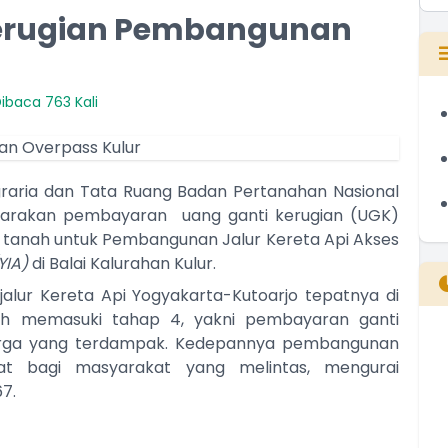
erugian Pembangunan
ibaca 763 Kali
raria dan Tata Ruang Badan Pertanahan Nasional
garakan pembayaran uang ganti kerugian (UGK)
tanah untuk Pembangunan Jalur Kereta Api Akses
(YIA)
di Balai Kalurahan Kulur.
lur Kereta Api Yogyakarta-Kutoarjo tepatnya di
dah memasuki tahap 4, yakni pembayaran ganti
warga yang terdampak. Kedepannya pembangunan
B
t bagi masyarakat yang melintas, mengurai
T
7.
T