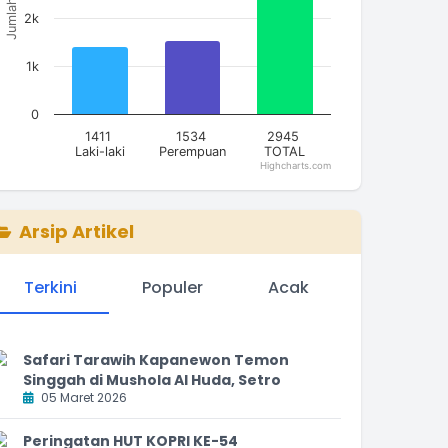
Jumlah
2k
1k
0
1411
1534
2945
Laki-laki
Perempuan
TOTAL
Highcharts.com
nd of interactive chart.
Arsip Artikel
Terkini
Populer
Acak
Safari Tarawih Kapanewon Temon
Singgah di Mushola Al Huda, Setro
05 Maret 2026
Peringatan HUT KOPRI KE-54