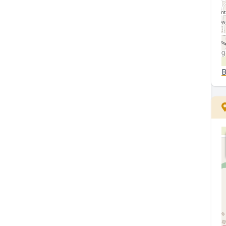
a
..
1
B
p
..
0
..
2