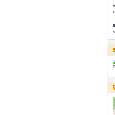
t
..
0
S
s
..
2
T
s
..
2
M