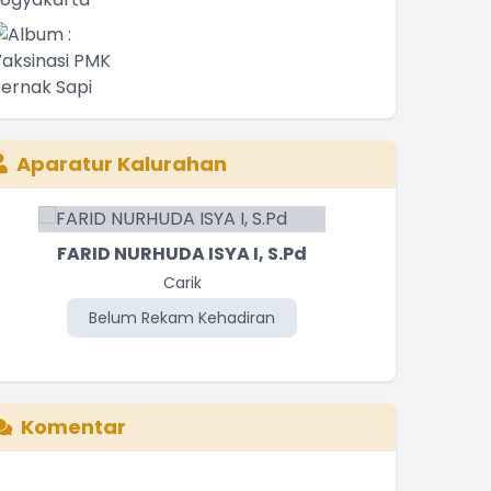
Aparatur Kalurahan
FARID NURHUDA ISYA I, S.Pd
MU
Carik
Panat
Belum Rekam Kehadiran
Be
Komentar
nformasi blog yang sangat bermanfat