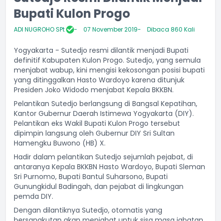
Bupati Kulon Progo
ADI NUGROHO SPt
07 November 2019
Dibaca 860 Kali
Yogyakarta - Sutedjo resmi dilantik menjadi Bupati
definitif Kabupaten Kulon Progo. Sutedjo, yang semula
menjabat wabup, kini mengisi kekosongan posisi bupati
yang ditinggalkan Hasto Wardoyo karena ditunjuk
Presiden Joko Widodo menjabat Kepala BKKBN.
Pelantikan Sutedjo berlangsung di Bangsal Kepatihan,
Kantor Gubernur Daerah Istimewa Yogyakarta (DIY).
Pelantikan eks Wakil Bupati Kulon Progo tersebut
dipimpin langsung oleh Gubernur DIY Sri Sultan
Hamengku Buwono (HB) X.
Hadir dalam pelantikan Sutedjo sejumlah pejabat, di
antaranya Kepala BKKBN Hasto Wardoyo, Bupati Sleman
Sri Purnomo, Bupati Bantul Suharsono, Bupati
Gunungkidul Badingah, dan pejabat di lingkungan
pemda DIY.
Dengan dilantiknya Sutedjo, otomatis yang
bersangkutan akan menjabat untuk sisa masa jabatan