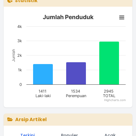
Statistik
Jumlah Penduduk
Jumlah Penduduk
Bar chart with 3 bars.
The chart has 1 X axis displaying categories.
4k
The chart has 1 Y axis displaying Jumlah. Data ranges from 14
3k
Jumlah
2k
1k
0
1411
1534
2945
Laki-laki
Perempuan
TOTAL
Highcharts.com
End of interactive chart.
Arsip Artikel
Terkini
Populer
Acak