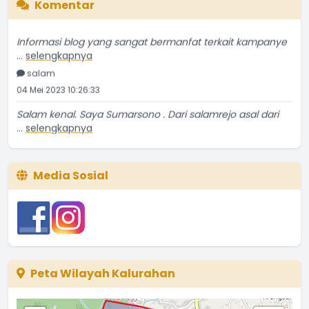
Komentar
Informasi blog yang sangat bermanfat terkait kampanye
...
selengkapnya
salam
04 Mei 2023 10:26:33
Salam kenal. Saya Sumarsono . Dari salamrejo asal dari
...
selengkapnya
Sumarsono
24 Mei 2021 18:52:53
Media Sosial
Temanya bagus, ulasannya kurang detil sedikit. Tapi
...
selengkapnya
Yatin Suwarno
20 Mei 2021 03:56:56
Makanan tsb tetap ngangenin kita kita yg ada di
perantauan.
Peta Wilayah Kalurahan
...
selengkapnya
Tyas