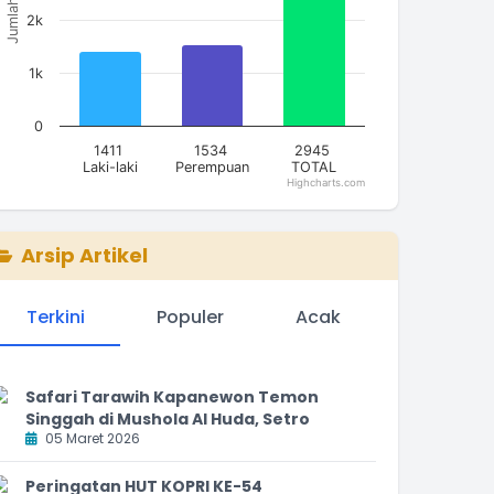
Jumlah
2k
1k
0
1411
1534
2945
Laki-laki
Perempuan
TOTAL
Highcharts.com
nd of interactive chart.
Arsip Artikel
Terkini
Populer
Acak
Safari Tarawih Kapanewon Temon
Singgah di Mushola Al Huda, Setro
05 Maret 2026
Peringatan HUT KOPRI KE-54