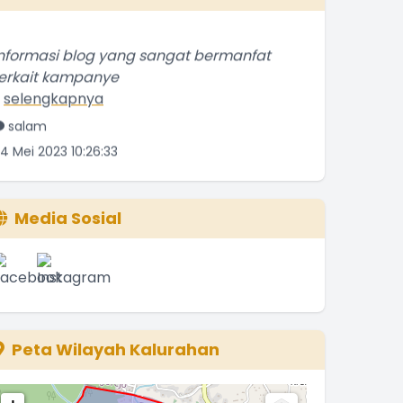
nformasi blog yang sangat bermanfat
erkait kampanye
.
selengkapnya
salam
4 Mei 2023 10:26:33
alam kenal. Saya Sumarsono . Dari
alamrejo asal dari
.
selengkapnya
Media Sosial
Sumarsono
4 Mei 2021 18:52:53
emanya bagus, ulasannya kurang detil
edikit. Tapi
.
selengkapnya
Peta Wilayah Kalurahan
Yatin Suwarno
0 Mei 2021 03:56:56