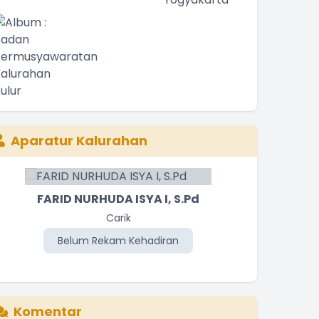
Aparatur Kalurahan
FARID NURHUDA ISYA I, S.Pd
MU
Carik
Panat
Belum Rekam Kehadiran
Be
Komentar