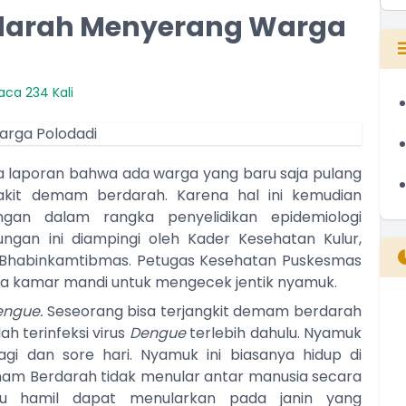
arah Menyerang Warga
aca 234 Kali
a laporan bahwa ada warga yang baru saja pulang
kit demam berdarah. Karena hal ini kemudian
an dalam rangka penyelidikan epidemiologi
ungan ini diampingi oleh Kader Kesehatan Kulur,
a Bhabinkamtibmas. Petugas Kesehatan Puskesmas
uga kamar mandi untuk mengecek jentik nyamuk.
engue.
Seseorang bisa terjangkit demam berdarah
B
ah terinfeksi virus
Dengue
terlebih dahulu. Nyamuk
T
agi dan sore hari. Nyamuk ini biasanya hidup di
T
mam Berdarah tidak menular antar manusia secara
u hamil dapat menularkan pada janin yang