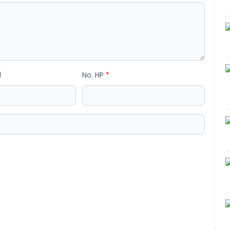
l
No. HP
*