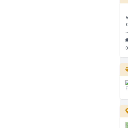
I
t
..
0
S
s
..
2
T
s
..
2