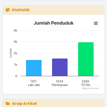
Statistik
Jumlah Penduduk
Jumlah Penduduk
Bar chart with 3 bars.
The chart has 1 X axis displaying categories.
4k
The chart has 1 Y axis displaying Jumlah. Data ranges from 14
3k
Jumlah
2k
1k
0
1411
1534
2945
Laki-laki
Perempuan
TOTAL
Highcharts.com
End of interactive chart.
Arsip Artikel