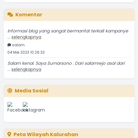
Komentar
Informasi blog yang sangat bermanfat terkait kampanye
...
selengkapnya
salam
04 Mei 2023 10:26:33
Salam kenal. Saya Sumarsono . Dari salamrejo asal dari
...
selengkapnya
Sumarsono
24 Mei 2021 18:52:53
Media Sosial
Temanya bagus, ulasannya kurang detil sedikit. Tapi
...
selengkapnya
Yatin Suwarno
20 Mei 2021 03:56:56
Makanan tsb tetap ngangenin kita kita yg ada di
perantauan.
Peta Wilayah Kalurahan
...
selengkapnya