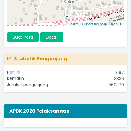
Leaflet
|
© OpenStreetMap
|
OpenSID
Buka Peta
Detail
Statistik Pengunjung
Hari ini
3167
Kemarin
3836
Jumlah pengunjung
560379
APBK 2026 Pelaksanaan