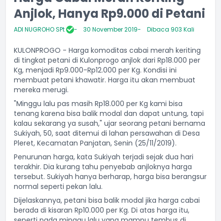
Anjlok, Hanya Rp9.000 di Petani
ADI NUGROHO SPt
30 November 2019
Dibaca 903 Kali
KULONPROGO - Harga komoditas cabai merah keriting
di tingkat petani di Kulonprogo anjlok dari Rp18.000 per
Kg, menjadi Rp9.000-Rp12.000 per Kg. Kondisi ini
membuat petani khawatir. Harga itu akan membuat
mereka merugi.
"Minggu lalu pas masih Rp18.000 per Kg kami bisa
tenang karena bisa balik modal dan dapat untung, tapi
kalau sekarang ya susah," ujar seorang petani bernama
Sukiyah, 50, saat ditemui di lahan persawahan di Desa
Pleret, Kecamatan Panjatan, Senin (25/11/2019).
Penurunan harga, kata Sukiyah terjadi sejak dua hari
terakhir. Dia kurang tahu penyebab anjloknya harga
tersebut. Sukiyah hanya berharap, harga bisa berangsur
normal seperti pekan lalu.
Dijelaskannya, petani bisa balik modal jika harga cabai
berada di kisaran Rp10.000 per Kg. Di atas harga itu,
seperti pada minggu lalu yang mampu tembus di